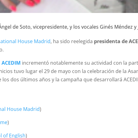
Ángel de Soto, vicepresidente, y los vocales Ginés Méndez y Ji
national House Madrid
, ha sido reelegida
presidenta de AC
o.
,
ACEDIM
incrementó notablemente su actividad con la part
micios tuvo lugar el 29 de mayo con la celebración de la A
e los dos últimos años y la campaña que desarrollará ACEDI
onal House Madrid
)
ome
)
 of English
)