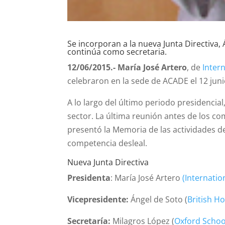
Se incorporan a la nueva Junta Directiva, 
continúa como secretaria.
12/06/2015.- María José Artero
, de
Inter
celebraron en la sede de ACADE el 12 juni
A lo largo del último periodo presidencial
sector. La última reunión antes de los co
presentó la Memoria de las actividades d
competencia desleal.
Nueva Junta Directiva
Presidenta
: María José Artero
(Internati
Vicepresidente:
Ángel de Soto (
British H
Secretaría:
Milagros López (
Oxford School