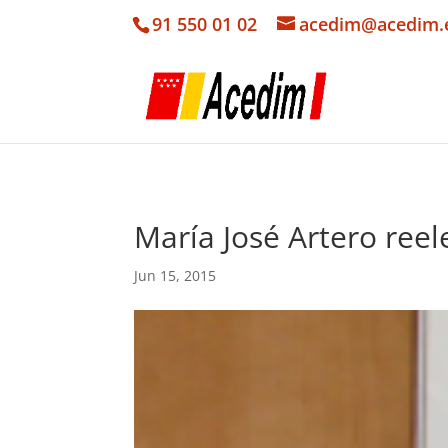
91 550 01 02
acedim@acedim.
María José Artero ree
Jun 15, 2015