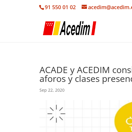
91 550 01 02
acedim@acedim.
ACADE y ACEDIM consid
aforos y clases presen
Sep 22, 2020