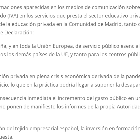
ormaciones aparecidas en los medios de comunicación sobre
o (IVA) en los servicios que presta el sector educativo priv
s de la educación privada en la Comunidad de Madrid, tant
te Declaración:
, y en toda la Unión Europea, de servicio público esencial, 
odos los demás países de la UE, y tanto para los centros pú
cación privada en plena crisis económica derivada de la pand
io, lo que en la práctica podría llegar a suponer la desapar
secuencia inmediata el incremento del gasto público en un
mo ponen de manifiesto los informes de la propia Autorida
el tejido empresarial español, la inversión en formación r
uesta.