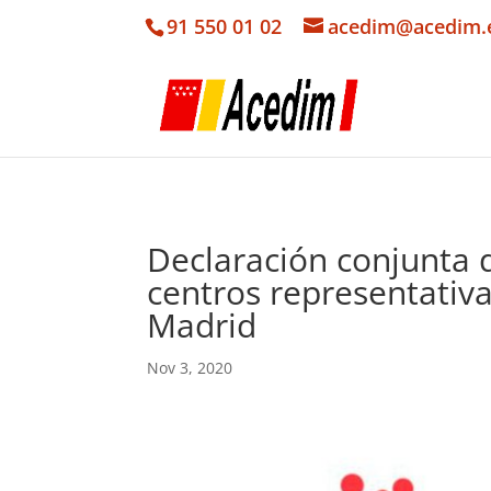
91 550 01 02
acedim@acedim.
Declaración conjunta d
centros representativ
Madrid
Nov 3, 2020