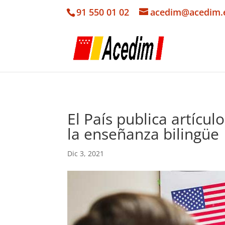
91 550 01 02
acedim@acedim.
El País publica artíc
la enseñanza bilingüe
Dic 3, 2021