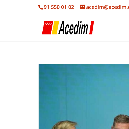
91 550 01 02
acedim@acedim.